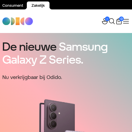
Consument
Zakelijk
Spring naar inhoud
0
De nieuwe
Samsung
Galaxy Z Series.
Nu verkrijgbaar bij Odido.