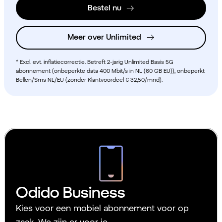
Bestel nu
Meer over Unlimited
* Excl. evt. inflatiecorrectie. Betreft 2-jarig Unlimited Basis 5G
abonnement (onbeperkte data 400 Mbit/s in NL (60 GB EU)), onbeperkt
Bellen/Sms NL/EU (zonder Klantvoordeel € 32,50/mnd).
Odido Business
Kies voor een mobiel abonnement voor op
zaak. We zijn er voor je.