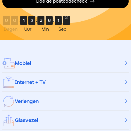
Doe de postcodecheck
1
0
0
:
1
2
:
3
6
:
1
Dagen
Uur
Min
Sec
Mobiel
Internet + TV
Verlengen
Glasvezel