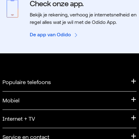
Check onze app.
Bekijk je rekening, verhoog je internetsnelheid en
regel alles wat je wil met de Odido App.
De app van Odido
Populaire telefoons
iPhone
Mobiel
iPhone 17
Mobiel abonnement
Internet + TV
Apple iPhone 17 Pro
Sim Only
iPhone 17 Pro Max
Internet
Service en contact
Unlimited