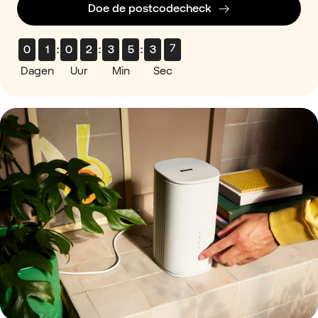
Doe de postcodecheck
0
1
:
0
2
:
3
5
:
3
7
Dagen
Uur
Min
Sec