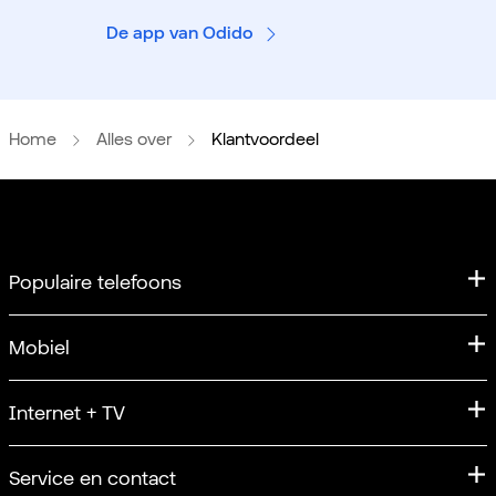
De app van Odido
Home
Alles over
Klantvoordeel
Populaire telefoons
iPhone
Mobiel
iPhone 17
Mobiel abonnement
Internet + TV
Apple iPhone 17 Pro
Sim Only
iPhone 17 Pro Max
Internet
Service en contact
Unlimited
Samsung