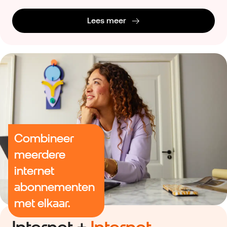
Lees meer
Combineer
meerdere
internet
abonnementen
met elkaar.