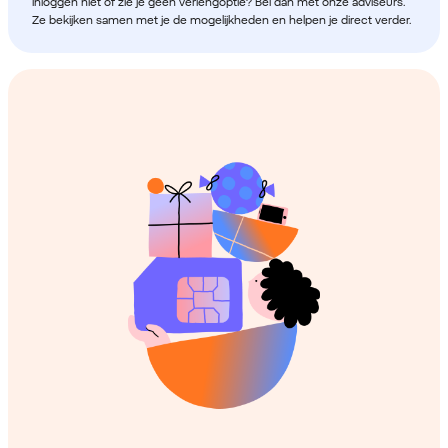
inloggen niet of zie je geen verlengoptie? Bel dan met onze adviseurs.
Ze bekijken samen met je de mogelijkheden en helpen je direct verder.