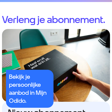
Verleng je abonnement.
Bekijk je
persoonlijke
aanbod in Mijn
Odido.