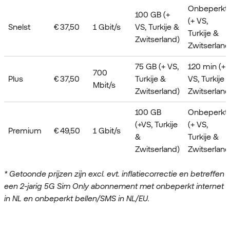
Onbeperkt
100 GB (+
(+ VS,
Snelst
€ 37,50
1 Gbit/s
VS, Turkije &
Turkije &
Zwitserland)
Zwitserland
75 GB (+ VS,
120 min (+
700
Plus
€ 37,50
Turkije &
VS, Turkije 
Mbit/s
Zwitserland)
Zwitserland
100 GB
Onbeperkt
(+VS, Turkije
(+ VS,
Premium
€ 49,50
1 Gbit/s
&
Turkije &
Zwitserland)
Zwitserland
* Getoonde prijzen zijn excl. evt. inflatiecorrectie en betreffen
een 2-jarig 5G Sim Only abonnement met onbeperkt internet
in NL en onbeperkt bellen/SMS in NL/EU.