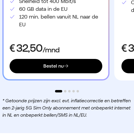
Snelheid tot 400 Mbit/s
O
60 GB data in de EU
d
120 min. bellen vanuit NL naar de
EU
Bestel nu
* Getoonde prijzen zijn excl. evt. inflatiecorrectie en betreffen
een 2-jarig 5G Sim Only abonnement met onbeperkt internet
in NL en onbeperkt bellen/SMS in NL/EU.