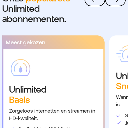
Unlimited
abonnementen.
Meest gekozen
Un
Sn
Unlimited
Wann
Basis
is.
Zorgeloos internetten en streamen in
S
HD-kwaliteit.
1