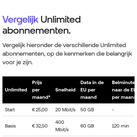
Vergelijk
Unlimited
abonnementen.
Vergelijk hieronder de verschillende Unlimited
abonnementen, op de kenmerken die belangrijk
voor je zijn.
Prijs
Data in de
Belminute
Unlimited
per
Snelheid
EU per
naar de EU
maand*
maand
per maand
Start
€ 25,00
20 Mbit/s
50 GB
-
400
Basis
€ 32,50
60 GB
120 min
Mbit/s