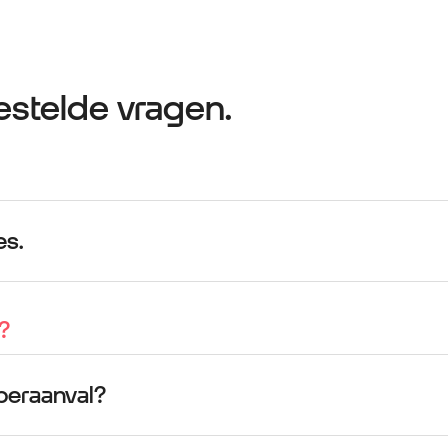
stelde vragen.
es.
?
beraanval?