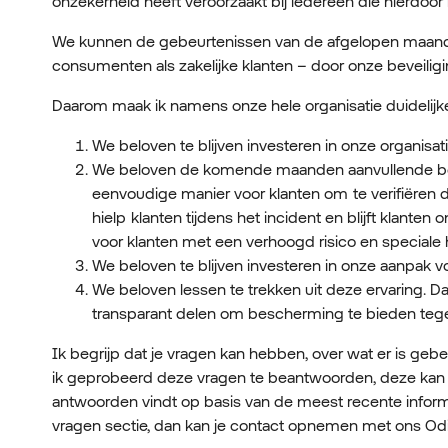
onzekerheid heeft veroorzaakt bij iedereen die hierdoor 
We kunnen de gebeurtenissen van de afgelopen maande
consumenten als zakelijke klanten – door onze beveiligi
Daarom maak ik namens onze hele organisatie duidelij
We beloven te blijven investeren in onze organis
We beloven de komende maanden aanvullende bevei
eenvoudige manier voor klanten om te verifiëren 
hielp klanten tijdens het incident en blijft klant
voor klanten met een verhoogd risico en speciale h
We beloven te blijven investeren in onze aanpak 
We beloven lessen te trekken uit deze ervaring. 
transparant delen om bescherming te bieden teg
Ik begrijp dat je vragen kan hebben, over wat er is ge
ik geprobeerd deze vragen te beantwoorden, deze kan j
antwoorden vindt op basis van de meest recente informa
vragen sectie, dan kan je contact opnemen met ons Od