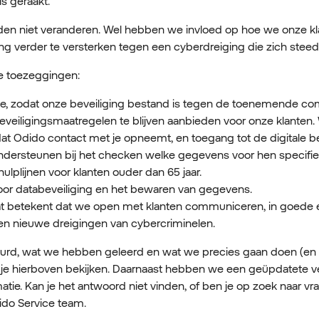
is geraakt.
n niet veranderen. Wel hebben we invloed op hoe we onze k
ng verder te versterken tegen een cyberdreiging die zich steeds
ke toezeggingen:
atie, zodat onze beveiliging bestand is tegen de toenemende co
ligingsmaatregelen te blijven aanbieden voor onze klanten. W
dat Odido contact met je opneemt, en toegang tot de digitale 
en ondersteunen bij het checken welke gegevens voor hen specifie
ulplijnen voor klanten ouder dan 65 jaar.
voor databeveiliging en het bewaren van gegevens.
Dat betekent dat we open met klanten communiceren, in goede e
en nieuwe dreigingen van cybercriminelen.
beurd, wat we hebben geleerd en wat we precies gaan doen (en a
e hierboven bekijken. Daarnaast hebben we een geüpdatete vee
tie. Kan je het antwoord niet vinden, of ben je op zoek naar v
ido Service team.