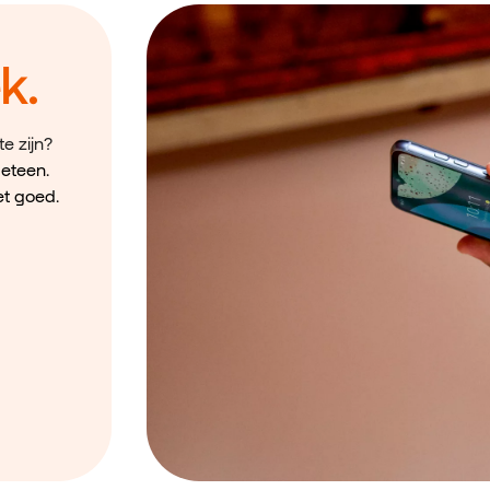
k.
e zijn?
eteen.
et goed.