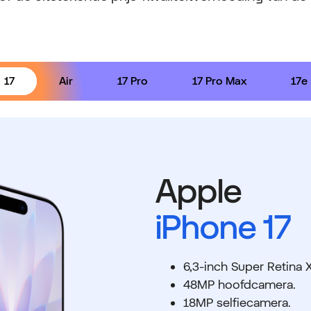
17
Air
17 Pro
17 Pro Max
17e
Apple
iPhone 17
6,3-inch Super Retina
48MP hoofdcamera.
18MP selfiecamera.