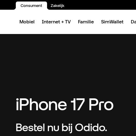
Consument
Zakelijk
Spring naar inhoud
Mobiel
Internet + TV
Familie
SimWallet
D
iPhone 17 Pro
Bestel nu bij Odido.