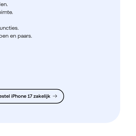
len.
uimte.
uncties.
roen en paars.
estel iPhone 17 zakelijk