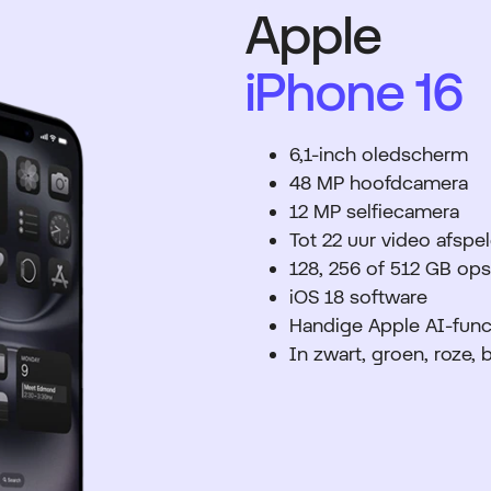
Apple
iPhone 16
6,1-inch oledscherm
48 MP hoofdcamera
12 MP selfiecamera
Tot 22 uur video afspe
128, 256 of 512 GB op
iOS 18 software
Handige Apple AI-func
In zwart, groen, roze, 