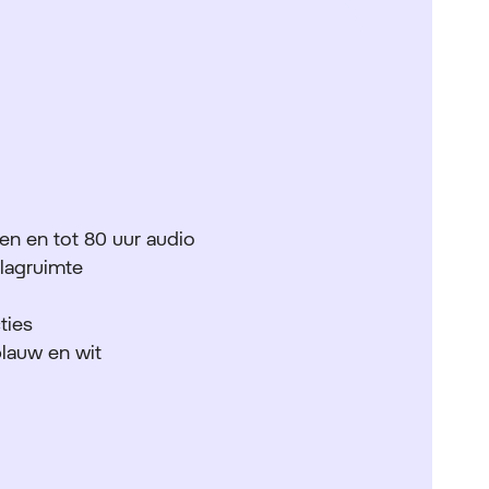
len en tot 80 uur audio
slagruimte
ties
blauw en wit