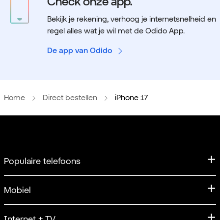
Check onze app.
Bekijk je rekening, verhoog je internetsnelheid en
regel alles wat je wil met de Odido App.
De app van Odido
Home
Direct bestellen
iPhone 17
Populaire telefoons
iPhone
Mobiel
iPhone 17
Mobiel abonnement
Internet + TV
Apple iPhone 17 Pro