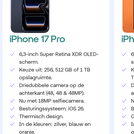
iPhone 17 Pro
iP
6,3-inch Super Retina XDR OLED-
6
scherm.
s
Keuze uit: 256, 512 GB of 1 TB
K
opslagruimte.
T
Driedubbele camera op de
D
achterkant (48, 48 & 48MP).
a
Nu met 18MP selfiecamera.
N
Besturingssysteem: iOS 26.
B
Thermisch design.
G
In de kleuren: zilver, blauw en
I
oranje.
o