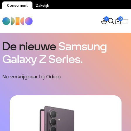
Consument
Zakelijk
Spring naar inhoud
0
De nieuwe
Samsung
Galaxy Z Series.
Nu verkrijgbaar bij Odido.