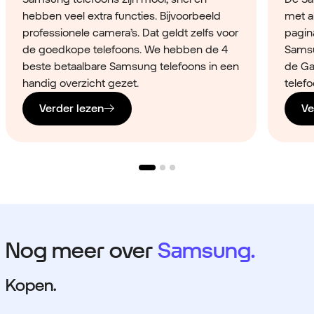
hebben veel extra functies. Bijvoorbeeld
met a
professionele camera’s. Dat geldt zelfs voor
pagina
de goedkope telefoons. We hebben de 4
Samsu
beste betaalbare Samsung telefoons in een
de Ga
handig overzicht gezet.
telefo
Verder lezen
Ve
Nog meer over
Samsung.
Kopen.