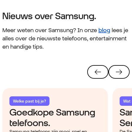
Nieuws over Samsung.
Meer weten over Samsung? In onze
blog
lees je
alles over de nieuwste telefoons, entertainment
en handige tips.
Welke past bij je?
Wat i
Goedkope Samsung
Sa
telefoons.
Ser
Samsung telefoons zijn mooi, snel en
De Sa