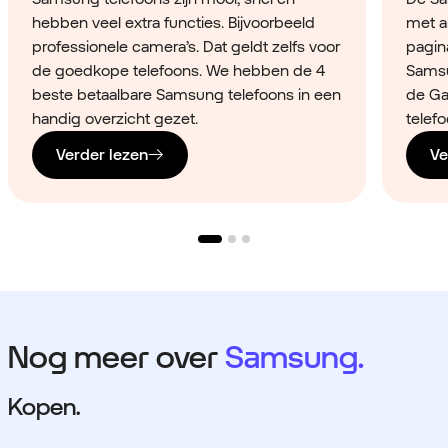
hebben veel extra functies. Bijvoorbeeld
met a
professionele camera’s. Dat geldt zelfs voor
pagina
de goedkope telefoons. We hebben de 4
Samsu
beste betaalbare Samsung telefoons in een
de Ga
handig overzicht gezet.
telefo
Verder lezen
Ve
Nog meer over
Samsung.
Kopen.