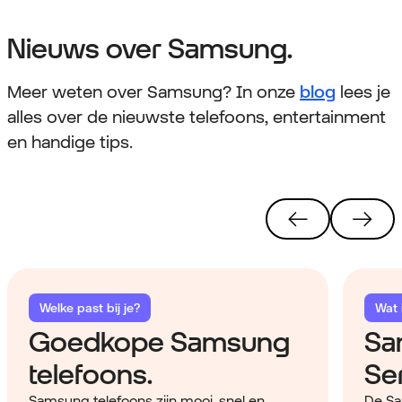
Nieuws over Samsung.
Meer weten over Samsung? In onze
blog
lees je
alles over de nieuwste telefoons, entertainment
en handige tips.
Welke past bij je?
Wat i
Goedkope Samsung
Sa
telefoons.
Ser
Samsung telefoons zijn mooi, snel en
De Sa