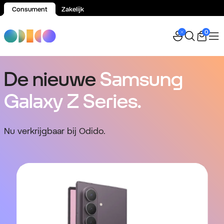
Consument
Zakelijk
Spring naar inhoud
0
De nieuwe
Samsung
Galaxy Z Series.
Nu verkrijgbaar bij Odido.