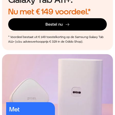
Nu met
€ 149
voordeel.*
Bestel nu
* Voordeel bestaat uit € 149 toestelkorting op de Samsung Galaxy Tab
A11+ (o.b.v. adviesverkoopprijs € 329 in de Odido Shop).
Met