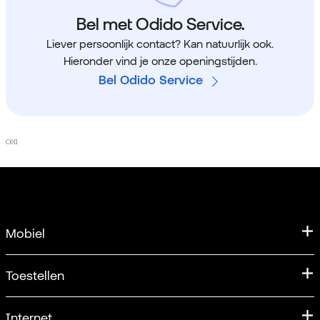
Bel met Odido Service.
Liever persoonlijk contact? Kan natuurlijk ook.
Hieronder vind je onze openingstijden.
Bel Odido Service
Home
Mobiel
Mobiele abonnementen
Toestellen
Samen Unlimited
Aanbiedingen
Internet
Verlengen