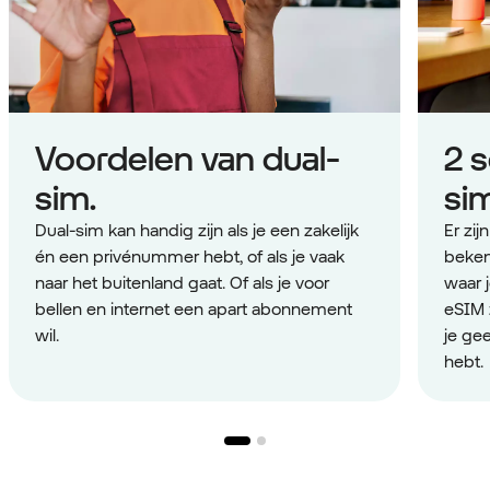
Voordelen van dual-
2 
sim.
si
Dual-sim kan handig zijn als je een zakelijk
Er zij
én een privénummer hebt, of als je vaak
beken
naar het buitenland gaat. Of als je voor
waar j
bellen en internet een apart abonnement
eSIM 
wil.
je ge
hebt.