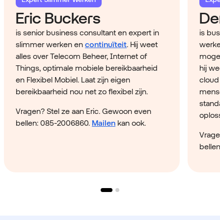
Eric Buckers
De
is senior business consultant en expert in
is bu
slimmer werken en
continuïteit
. Hij weet
werke
alles over Telecom Beheer, Internet of
mogel
Things, optimale mobiele bereikbaarheid
hij we
en Flexibel Mobiel. Laat zijn eigen
cloud
bereikbaarheid nou net zo flexibel zijn.
mens
stand
Vragen? Stel ze aan Eric. Gewoon even
oploss
bellen: 085-2006860.
Mailen
kan ook.
Vrage
belle