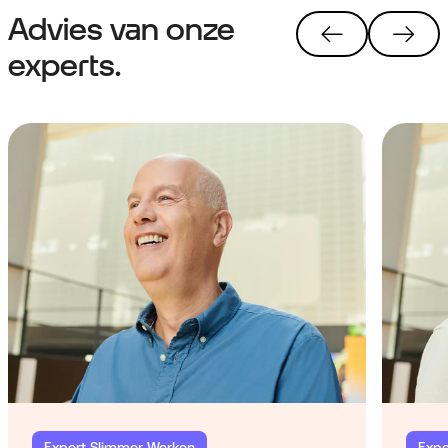
Advies van onze
experts.
Expert Slimmer Werken
Expe