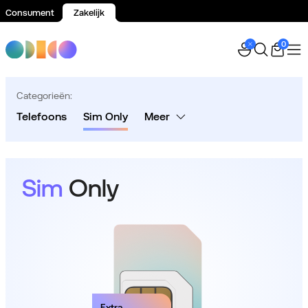
Consument
Zakelijk
Spring naar inhoud
0
Categorieën:
Telefoons
Sim Only
Meer
Sim
Only
Extra