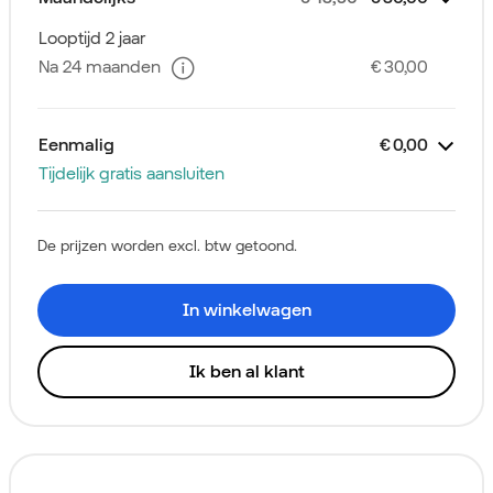
Zakelijk Sim Only
Unlimited Plus
Extra voordeel
Simkaart
Extra's
Vast op Mobiel
Korting
Extra Veilig Online
Korting
€
€
€
€
€
€
Gratis
35,00
-5,00
-6,50
-2,06
6,50
2,06
Looptijd 2 jaar
Na 24 maanden
€ 30,00
Eenmalig
€ 0,00
Tijdelijk gratis aansluiten
Zakelijk Sim Only
Aansluitkosten
€
0,00
De prijzen worden excl. btw getoond.
In winkelwagen
Ik ben al klant