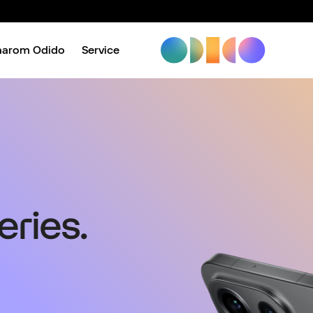
aarom Odido
Service
ries.