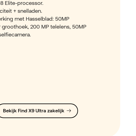
8 Elite-processor.
iteit + snelladen.
erking met Hasselblad: 50MP
 groothoek, 200 MP telelens, 50MP
selfiecamera.
Bekijk Find X9 Ultra zakelijk