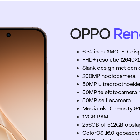
OPPO
Ren
6.32 inch AMOLED-disp
FHD+ resolutie (2640×1
Slank design met een d
200MP hoofdcamera.
50MP ultragroothoekle
50MP telefotocamera 
50MP selfiecamera.
MediaTek Dimensity 84
12GB RAM.
256GB of 512GB opsla
ColorOS 16.0 gebaseer