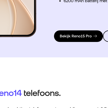
6200 mAh batterij met
Bekijk Reno15 Pro
eno14
telefoons.