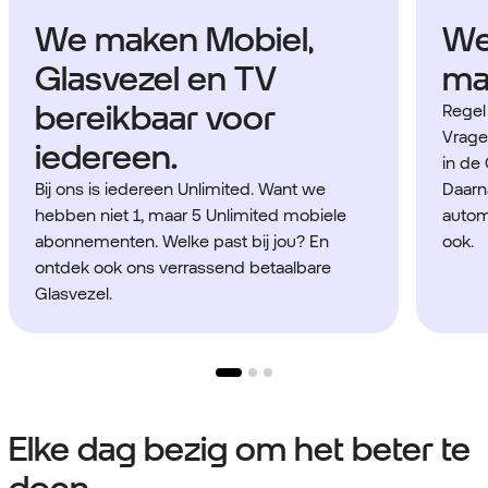
We maken Mobiel,
We
Glasvezel en TV
mak
bereikbaar voor
Regel
Vragen
iedereen.
in de 
Bij ons is iedereen Unlimited. Want we
Daarna
hebben niet 1, maar 5 Unlimited mobiele
automa
abonnementen. Welke past bij jou? En
ook.
ontdek ook ons verrassend betaalbare
Glasvezel.
Elke dag bezig om het beter te
doen.