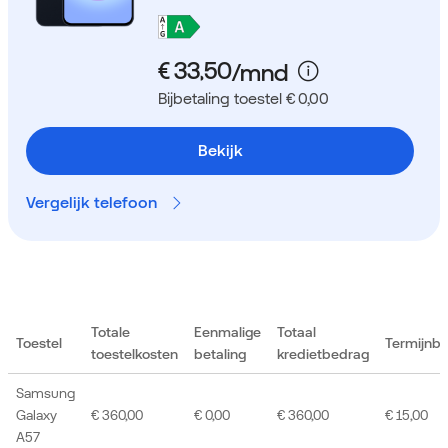
Bijbetaling toestel € 0,00
Bekijk
Vergelijk telefoon
Totale
Eenmalige
Totaal
Toestel
Termijnb
toestelkosten
betaling
kredietbedrag
Samsung
Galaxy
€ 360,00
€ 0,00
€ 360,00
€ 15,00
A57