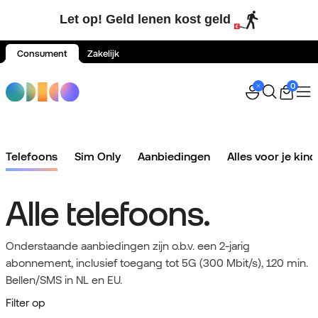
Let op! Geld lenen kost geld
Consument
Zakelijk
Spring naar inhoud
0
Telefoons
Sim Only
Aanbiedingen
Alles voor je kind
Alle telefoons.
Onderstaande aanbiedingen zijn o.b.v. een 2-jarig
abonnement, inclusief toegang tot 5G (300 Mbit/s), 120 min.
Bellen/SMS in NL en EU.
Filter op