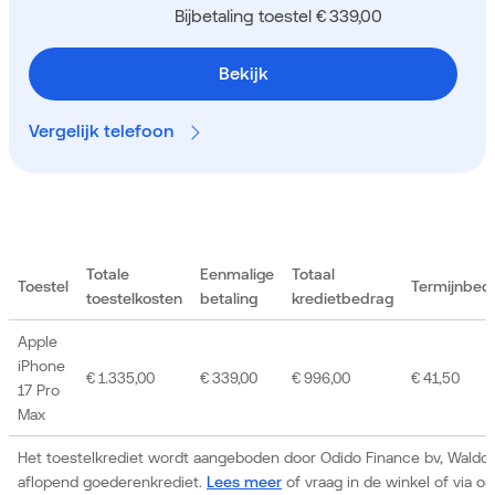
Bijbetaling toestel € 339,00
Bekijk
Vergelijk telefoon
Totale
Eenmalige
Totaal
Toestel
Termijnbed
toestelkosten
betaling
kredietbedrag
Apple
iPhone
€ 1.335,00
€ 339,00
€ 996,00
€ 41,50
17 Pro
Max
Het toestelkrediet wordt aangeboden door Odido Finance bv, Waldor
aflopend goederenkrediet.
Lees meer
of vraag in de winkel of via 