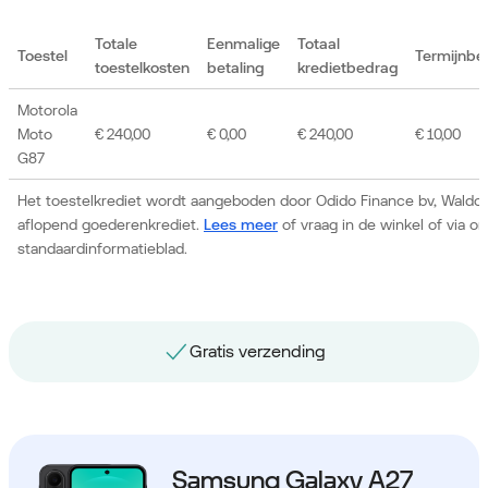
Totale
Eenmalige
Totaal
Toestel
Termijnbe
toestelkosten
betaling
kredietbedrag
Motorola
Moto
€ 240,00
€ 0,00
€ 240,00
€ 10,00
G87
Het toestelkrediet wordt aangeboden door Odido Finance bv, Waldor
aflopend goederenkrediet.
Lees meer
of vraag in de winkel of via 
standaardinformatieblad.
Gratis nummerbehoud
Samsung Galaxy A27