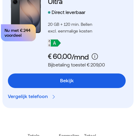
Ultra
Direct leverbaar
20 GB + 120 min. Bellen
Nu met
€ 244
excl. eenmalige kosten
voordeel
Bijbetaling toestel € 209,00
Bekijk
Vergelijk telefoon
Totale
Eenmalige
Totaal