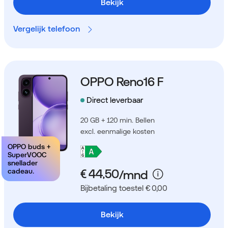
Bekijk
Vergelijk telefoon
OPPO Reno16 F
Direct leverbaar
20 GB + 120 min. Bellen
excl. eenmalige kosten
OPPO buds +
SuperVOOC
snellader
cadeau.
Bijbetaling toestel € 0,00
Bekijk