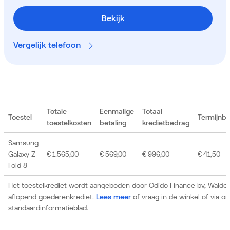
Bekijk
Vergelijk telefoon
Totale
Eenmalige
Totaal
Toestel
Termijnb
toestelkosten
betaling
kredietbedrag
Samsung
Galaxy Z
€ 1.565,00
€ 569,00
€ 996,00
€ 41,50
Fold 8
Het toestelkrediet wordt aangeboden door Odido Finance bv, Waldor
aflopend goederenkrediet.
Lees meer
of vraag in de winkel of via 
standaardinformatieblad.