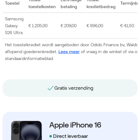
Toestel
Termijnb
toestelkosten
betaling
kredietbedrag
Samsung
Galaxy
€ 1.205,00
€ 209,00
€ 996,00
€ 41,50
S26 Ultra
Het toestelkrediet wordt aangeboden door Odido Finance bv, Waldor
aflopend goederenkrediet.
Lees meer
of vraag in de winkel of via 
standaardinformatieblad.
Gratis nummerbehoud
Apple iPhone 16
Direct leverbaar