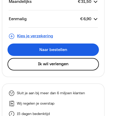
Maandelijks
€
31,50
Kostenspe
Je abonnement
Looptijd 2 jaar
20 GB + 120 min/SMS
Toestelkrediet
Simkaart
€
€
€
Gratis
31,50
18,50
13,00
Eenmalig
€
6,90
Kostenspe
Samsung Galaxy Xcover 7
Thuiskopieheffing
Aansluitkosten (via je
€
€
€
0,00
0,00
6,90
Alleen voor nieuwe klanten
EE 128GB Zwart
eerste factuur)
Kies je verzekering
Naar bestellen
Ik wil verlengen
Sluit je aan bij meer dan 6 miljoen klanten
Wij regelen je overstap
15 dagen bedenktijd