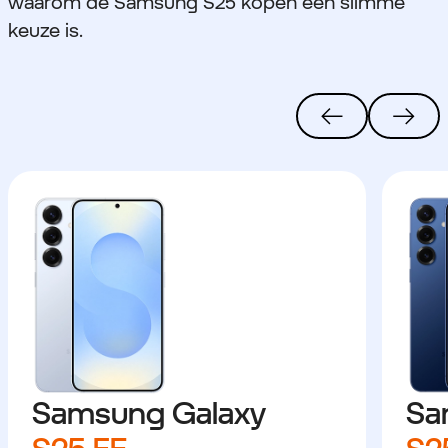
waarom de Samsung S25 kopen een slimme
keuze is.
Samsung Galaxy
Sa