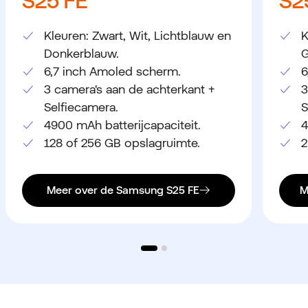
S25 FE
S2
Kleuren: Zwart, Wit, Lichtblauw en
K
Donkerblauw.
G
6,7 inch Amoled scherm.
6
3 camera's aan de achterkant +
3
Selfiecamera.
S
4900 mAh batterijcapaciteit.
4
128 of 256 GB opslagruimte.
2
Meer over de Samsung S25 FE
M