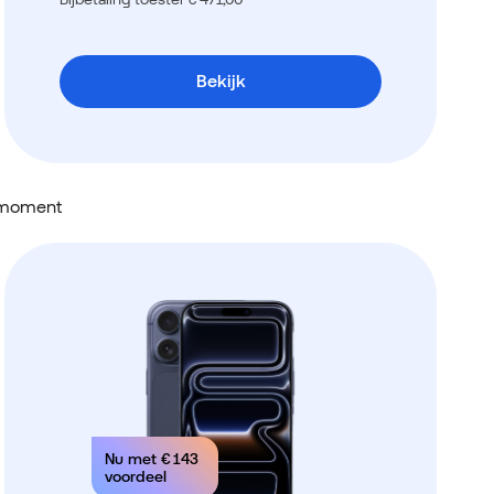
Bekijk
ermoment
Nu met
€ 143
voordeel