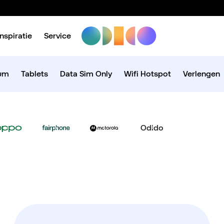
Inspiratie
Service
ium
Tablets
Data Sim Only
Wifi Hotspot
Verlengen
Odido