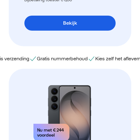
Bekijk
is verzending
Gratis nummerbehoud
Kies zelf het aflev
Nu met
€ 244
voordeel