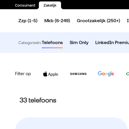
Consument
Zakelijk
Spring naar inhoud
Zzp (1-5)
Mkb (6-249)
Grootzakelijk (250+)
Telefoons
Sim Only
LinkedIn Prem
Categorieën:
Filter op
33 telefoons