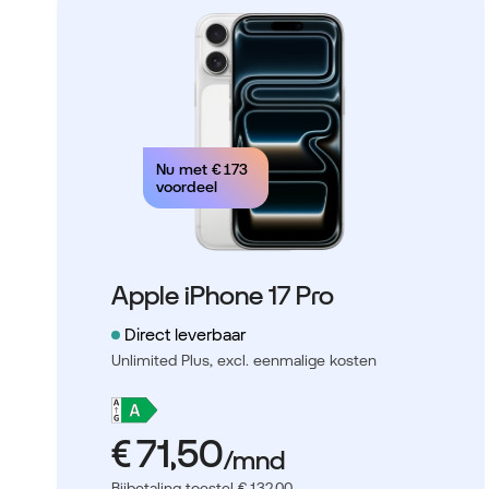
Nu met
€ 173
voordeel
Apple iPhone 17 Pro
Direct leverbaar
Unlimited Plus,
excl. eenmalige kosten
Bijbetaling toestel € 132,00