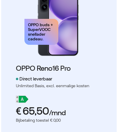
OPPO buds +
SuperVOOC
snellader
cadeau.
OPPO Reno16 Pro
Direct leverbaar
Unlimited Basis,
excl. eenmalige kosten
Bijbetaling toestel € 0,00