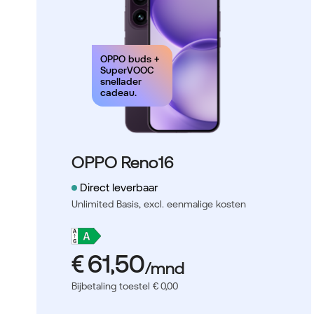
OPPO buds +
SuperVOOC
snellader
cadeau.
OPPO Reno16
Direct leverbaar
Unlimited Basis,
excl. eenmalige kosten
Bijbetaling toestel € 0,00