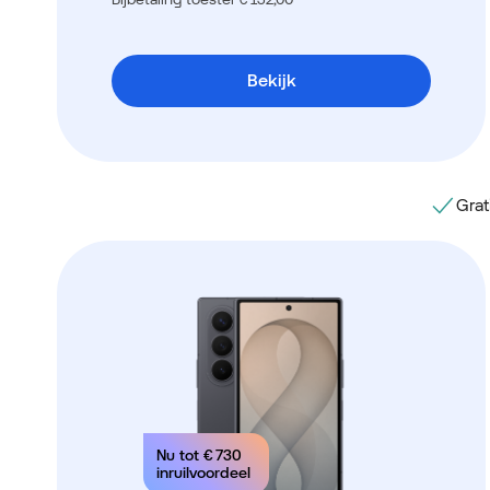
Bekijk
Grat
Nu tot
€ 730
inruilvoordeel