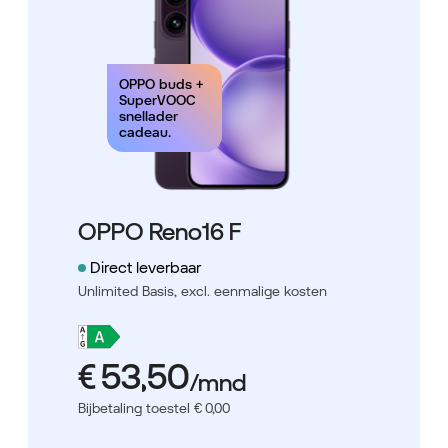
OPPO buds +
SuperVOOC
snellader
cadeau.
OPPO Reno16 F
Direct leverbaar
Unlimited Basis,
excl. eenmalige kosten
Bijbetaling toestel € 0,00