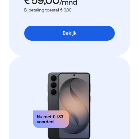
Bijbetaling toestel € 0,00
Bekijk
Nu met
€ 183
voordeel