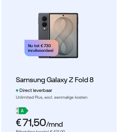
Nu tot
€ 730
inruilvoordeel
Samsung Galaxy Z Fold 8
Direct leverbaar
Unlimited Plus,
excl. eenmalige kosten
Bijbetaling toestel € 471,00