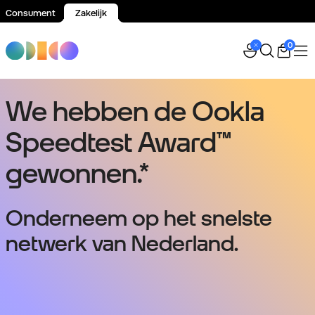
Consument
Zakelijk
Spring naar inhoud
0
We hebben de Ookla
Speedtest Award™
gewonnen.*
Onderneem op het snelste
netwerk van Nederland.