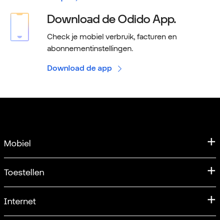
Download de Odido App.
Check je mobiel verbruik, facturen en
abonnementinstellingen.
Download de app
Mobiel
Mobiele abonnementen
Toestellen
Samen Unlimited
Aanbiedingen
Internet
Verlengen
iPhone
Sim Only