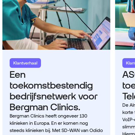
Klantverhaal
Klan
Een
AS
toekomstbestendig
to
bedrijfsnetwerk voor
Te
Bergman Clinics.
De Al
korte 
Bergman Clinics heeft ongeveer 130
VoIP-
klinieken in Europa. En er komen nog
slimm
steeds klinieken bij. Met SD-WAN van Odido
Hierm