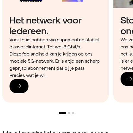
Het netwerk voor
St
iedereen.
on
Voor thuis hebben we supersnel en stabiel
We ve
glasvezelinternet. Tot wel 8 Gbit/s.
ons n
Diezelfde snelheid kan je krjjgen op ons
het i
mobiele 5G-netwerk. Er is altijd een scherp
is er
geprijsd abonnement dat bij je past.
netwer
Precies wat je wil.