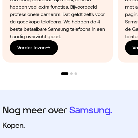
hebben veel extra functies. Bijvoorbeeld
met a
professionele camera’s. Dat geldt zelfs voor
pagina
de goedkope telefoons. We hebben de 4
Samsu
beste betaalbare Samsung telefoons in een
de Ga
handig overzicht gezet.
telefo
Verder lezen
Ve
Nog meer over
Samsung.
Kopen.