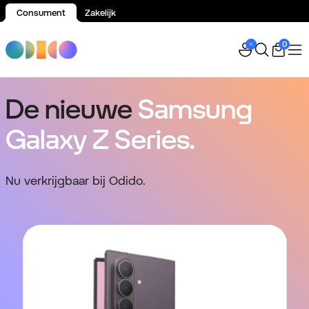
Consument
Zakelijk
Spring naar inhoud
0
De nieuwe
Samsung
Galaxy Z Series.
Nu verkrijgbaar bij Odido.