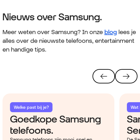
Nieuws over Samsung.
Meer weten over Samsung? In onze
blog
lees je
alles over de nieuwste telefoons, entertainment
en handige tips.
Welke past bij je?
Wat i
Goedkope Samsung
Sa
telefoons.
Ser
Samsung telefoons zijn mooi, snel en
De Sa