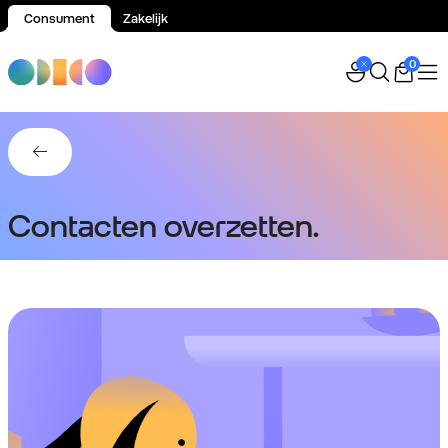
Consument
Zakelijk
Spring naar inhoud
0
Terug naar Simkaart & eSIM.
Contacten overzetten.