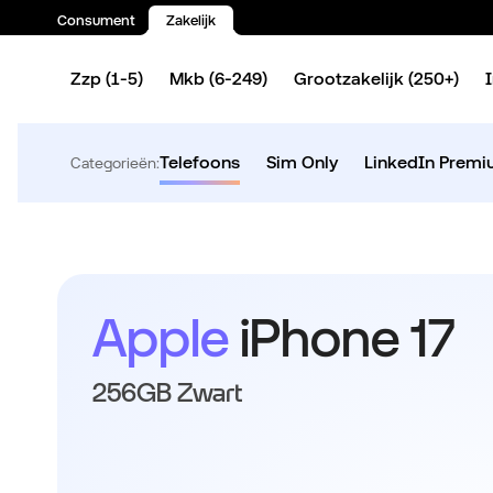
Consument
Zakelijk
Spring naar inhoud
Zzp (1-5)
Mkb (6-249)
Grootzakelijk (250+)
Telefoons
Sim Only
LinkedIn Prem
Categorieën:
Apple
iPhone 17
256GB Zwart