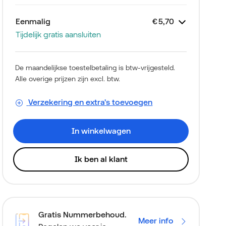
Eenmalig
€ 5,70
Tijdelijk gratis aansluiten
Zakelijk Mobiel
Apple iPhone 17 256GB
Thuiskopieheffing
Aansluitkosten
€
€
€
0,00
0,00
5,70
Zwart
De maandelijkse toestelbetaling is btw-vrijgesteld.
Alle overige prijzen zijn excl. btw.
Verzekering en extra's toevoegen
In winkelwagen
Ik ben al klant
Gratis Nummerbehoud.
Meer info