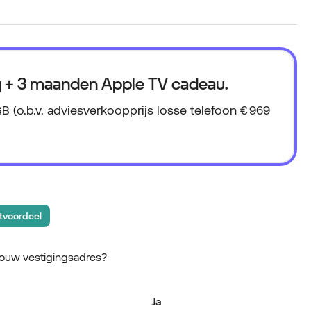
g + 3 maanden Apple TV cadeau.
B (o.b.v. adviesverkoopprijs losse telefoon € 969
tvoordeel
jouw vestigingsadres?
Ja