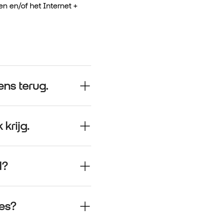
 en/of het Internet +
ens terug.
krijg.
l?
es?