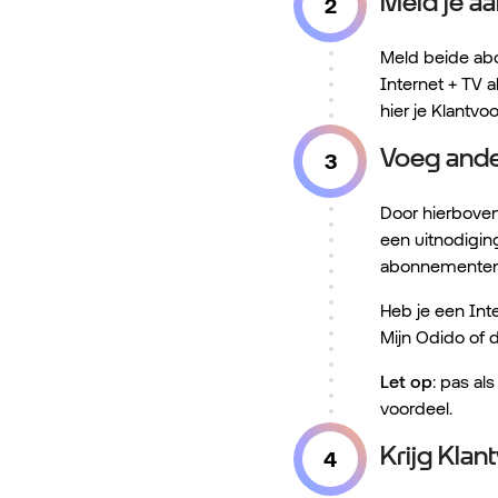
Meld je a
Meld beide ab
Internet + TV
hier je Klantvo
Voeg and
Door hierboven
een uitnodigin
abonnementen t
Heb je een Int
Mijn Odido of 
Let op
: pas a
voordeel.
Krijg Klan