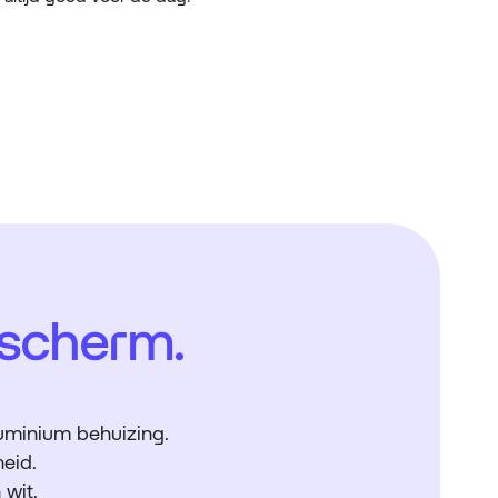
 scherm.
.
uminium behuizing.
heid.
 wit.