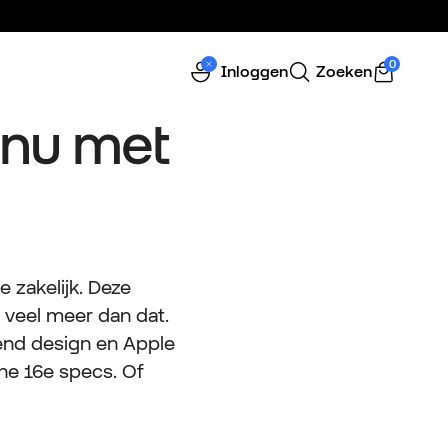
stelde vragen over de iPhone 16e voor zakelijk gebruik.
0
Inloggen
Zoeken
 nu met
e zakelijk. Deze
 veel meer dan dat.
end design en Apple
one 16e specs. Of