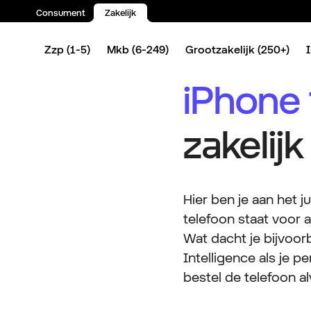
Consument
Zakelijk
Meer over de iPhone 16e.
Nog meer iPhone 16e specs.
Bestel 
Spring naar inhoud
Zzp (1-5)
Mkb (6-249)
Grootzakelijk (250+)
iPhone 1
zakelij
Hier ben je aan het j
telefoon staat voor 
Wat dacht je bijvoo
Intelligence als je p
bestel de telefoon al