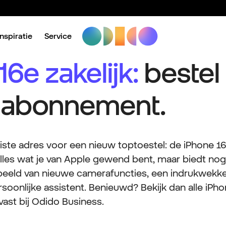
iPhone 16e zakelijk met abonnement.
Nog meer iPhone.
Veelge
Inspiratie
Service
6e zakelijk:
bestel
k abonnement.
uiste adres voor een nieuw toptoestel: de iPhone 16
alles wat je van Apple gewend bent, maar biedt nog
rbeeld van nieuwe camerafuncties, een indrukwekk
ersoonlijke assistent. Benieuwd? Bekijk dan alle iPh
vast bij Odido Business.