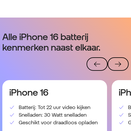
Alle iPhone 16 batterij
kenmerken naast elkaar.
iPhone 16
iP
Batterij: Tot 22 uur video kijken
B
Snelladen: 30 Watt snelladen
S
Geschikt voor draadloos opladen
G