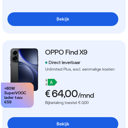
Bekijk
OPPO Find X9
Direct leverbaar
Unlimited Plus,
excl. eenmalige kosten
+80W
SuperVOOC
lader t.w.v.
€59
Bijbetaling toestel € 0,00
Bekijk