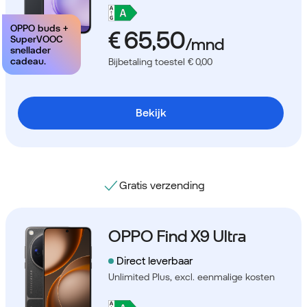
OPPO buds +
SuperVOOC
snellader
cadeau.
Bijbetaling toestel € 0,00
Bekijk
Gratis verzending
OPPO Find X9 Ultra
Direct leverbaar
Unlimited Plus,
excl. eenmalige kosten