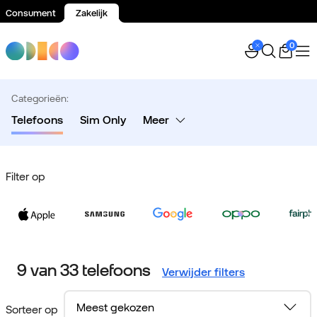
Consument
Zakelijk
Spring naar inhoud
0
Categorieën:
Telefoons
Sim Only
Meer
Filter op
9 van 33 telefoons
Verwijder filters
Sorteer op