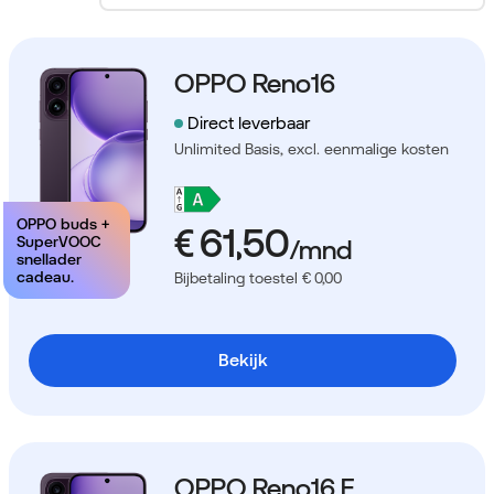
OPPO Reno16
Direct leverbaar
Unlimited Basis,
excl. eenmalige kosten
OPPO buds +
SuperVOOC
snellader
cadeau.
Bijbetaling toestel € 0,00
Bekijk
OPPO Reno16 F