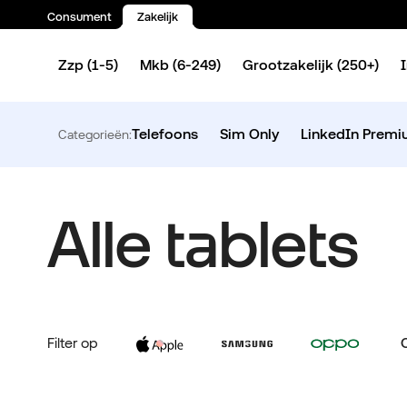
Consument
Zakelijk
Spring naar inhoud
Zzp (1-5)
Mkb (6-249)
Grootzakelijk (250+)
Telefoons
Sim Only
LinkedIn Prem
Categorieën:
Alle tablets
Filter op