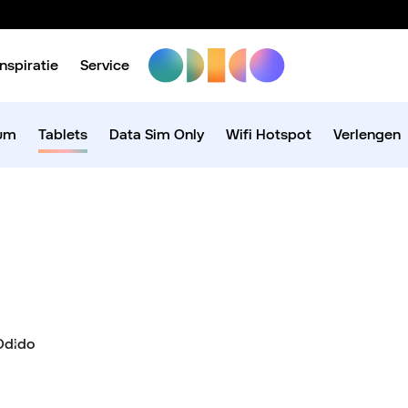
Inspiratie
Service
ium
Tablets
Data Sim Only
Wifi Hotspot
Verlengen
Odido