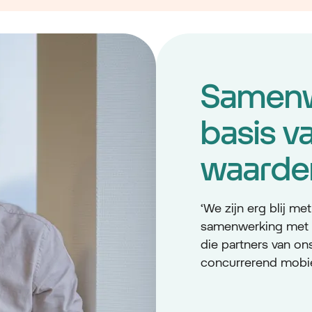
Samenw
basis v
waarde
‘We zijn erg blij me
samenwerking met 
die partners van o
concurrerend mobiel