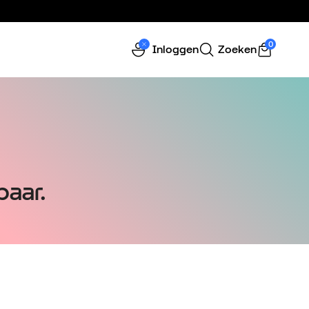
0
Inloggen
Zoeken
baar.