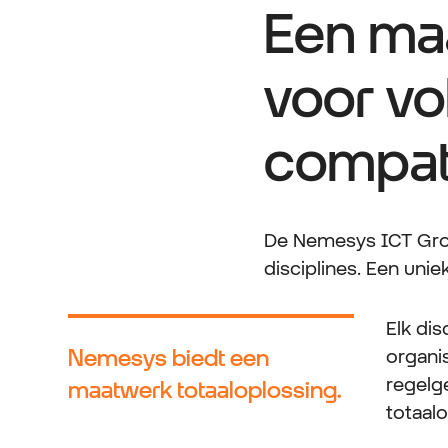
Een maa
voor vo
compatib
De Nemesys ICT Gro
disciplines. Een unie
Elk di
Nemesys biedt een
organi
regelg
maatwerk totaaloplossing.
totaalo