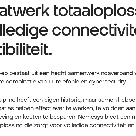
twerk totaaloplos
lledige connectivit
iliteit.
ep bestaat uit een hecht samenwerkingsverband v
ke combinatie van IT, telefonie en cybersecurity.
scipline heeft een eigen historie, maar samen hebbe
saties helpen effectiever te werken, te voldoen aan
eving en kosten te besparen. Nemesys biedt een 
plossing die zorgt voor volledige connectiviteit en 