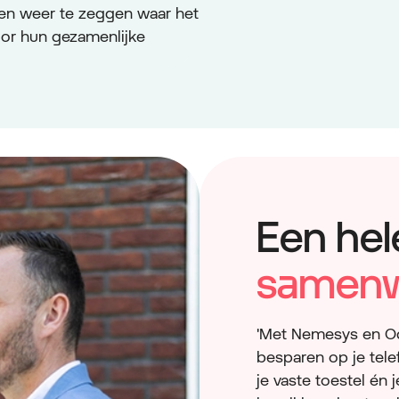
en weer te zeggen waar het
oor hun gezamenlijke
Een hel
samenw
'Met Nemesys en Odi
besparen op je tele
je vaste toestel é