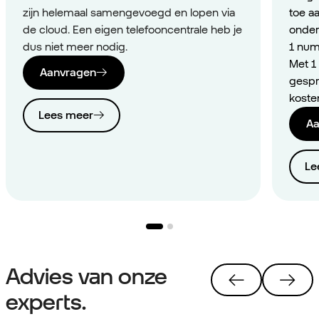
zijn helemaal samengevoegd en lopen via
toe a
de cloud. Een eigen telefooncentrale heb je
onder
dus niet meer nodig.
1 num
Met 1
Aanvragen
gespr
koste
Lees meer
Aa
Le
Advies van onze
experts.