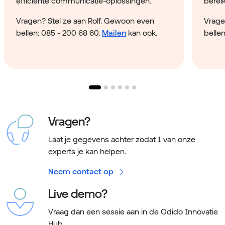
efficiënte communicatie-oplossingen.
bereik
Vragen? Stel ze aan Rolf. Gewoon even
Vrage
bellen: 085 - 200 68 60.
Mailen
kan ook.
belle
Vragen?
Laat je gegevens achter zodat 1 van onze
experts je kan helpen.
Neem contact op
Live demo?
Vraag dan een sessie aan in de Odido Innovatie
Hub.