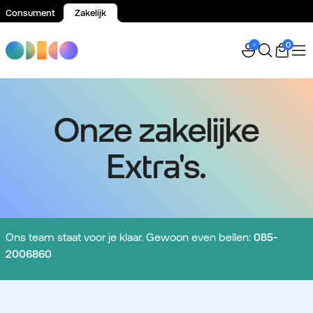
Consument
Zakelijk
Spring naar inhoud
0
Onze zakelijke
Extra's.
Ons team staat voor je klaar. Gewoon even bellen:
085-
2006860