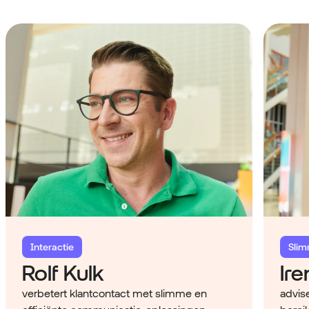
Interactie
Slim
Rolf Kulk
Ir
verbetert klantcontact met slimme en
advis