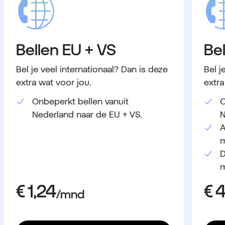
Bellen EU + VS
Be
Bel je veel internationaal? Dan is deze
Bel j
extra wat voor jou.
extra
Onbeperkt bellen vanuit
O
Nederland naar de EU + VS.
N
A
m
D
m