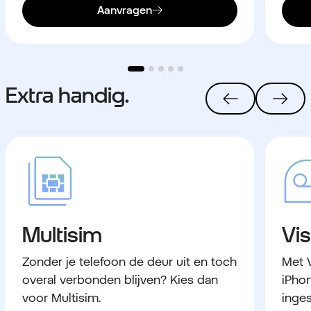
Aanvragen
Extra handig.
Multisim
Vis
Zonder je telefoon de deur uit en toch
Met V
overal verbonden blijven? Kies dan
iPhon
voor Multisim.
inge