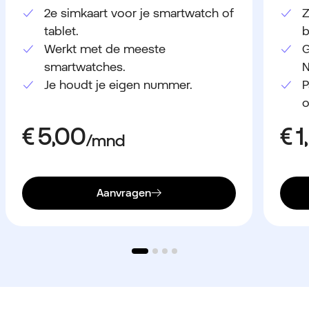
2e simkaart voor je smartwatch of
Z
tablet.
b
Werkt met de meeste
G
smartwatches.
N
Je houdt je eigen nummer.
P
o
Aanvragen