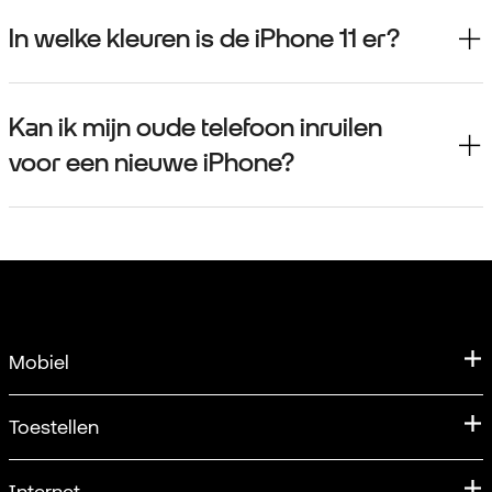
In welke kleuren is de iPhone 11 er?
Kan ik mijn oude telefoon inruilen
voor een nieuwe iPhone?
Mobiel
Mobiele abonnementen
Toestellen
Samen Unlimited
Aanbiedingen
Internet
Verlengen