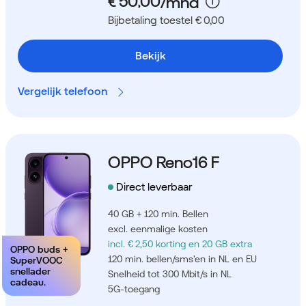
Bijbetaling toestel € 0,00
Bekijk
Vergelijk telefoon
OPPO Reno16 F
Direct leverbaar
40 GB + 120 min. Bellen
excl. eenmalige kosten
incl. € 2,50 korting
en 20 GB extra
OPPO buds +
120 min. bellen/sms'en in NL en EU
SuperVOOC
snellader
Snelheid tot 300 Mbit/s in NL
cadeau.
5G-toegang