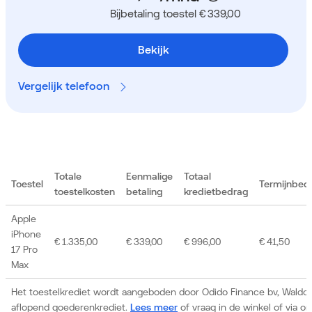
Bijbetaling toestel € 339,00
Bekijk
Vergelijk telefoon
Totale
Eenmalige
Totaal
Toestel
Termijnbed
toestelkosten
betaling
kredietbedrag
Apple
iPhone
€ 1.335,00
€ 339,00
€ 996,00
€ 41,50
17 Pro
Max
Het toestelkrediet wordt aangeboden door Odido Finance bv, Waldor
aflopend goederenkrediet.
Lees meer
of vraag in de winkel of via 