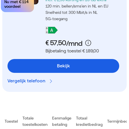
Nu met
€ 114
120 min. bellen/sms'en in NL en EU
voordeel
Snelheid tot 300 Mbit/s in NL
5G-toegang
Bijbetaling toestel € 189,00
Bekijk
Vergelijk telefoon
Totale
Eenmalige
Totaal
Toestel
Termijnbed
toestelkosten
betaling
kredietbedrag