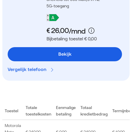
5G-toegang
Bijbetaling toestel € 0,00
Bekijk
Vergelijk telefoon
Totale
Eenmalige
Totaal
Toestel
Termijnbe
toestelkosten
betaling
kredietbedrag
Motorola
Moto
€ 240,00
€ 0,00
€ 240,00
€ 10,00