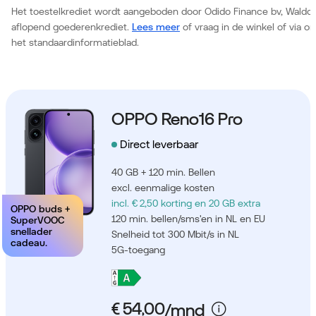
Het toestelkrediet wordt aangeboden door Odido Finance bv, Waldor
aflopend goederenkrediet.
Lees meer
of vraag in de winkel of via 
het standaardinformatieblad.
OPPO Reno16 Pro
Direct leverbaar
40 GB + 120 min. Bellen
excl. eenmalige kosten
incl. € 2,50 korting
en 20 GB extra
OPPO buds +
120 min. bellen/sms'en in NL en EU
SuperVOOC
snellader
Snelheid tot 300 Mbit/s in NL
cadeau.
5G-toegang