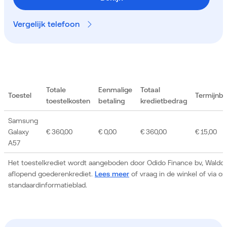
Vergelijk telefoon
Totale
Eenmalige
Totaal
Toestel
Termijnb
toestelkosten
betaling
kredietbedrag
Samsung
Galaxy
€ 360,00
€ 0,00
€ 360,00
€ 15,00
A57
Het toestelkrediet wordt aangeboden door Odido Finance bv, Waldor
aflopend goederenkrediet.
Lees meer
of vraag in de winkel of via 
standaardinformatieblad.