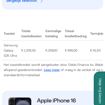
Vergelijk telefoon
Totale
Eenmalige
Totaal
Toestel
Termijnb
toestelkosten
betaling
kredietbedrag
Samsung
Galaxy
€ 1.205,00
€ 209,00
€ 996,00
€ 41,50
S26 Ultra
Het toestelkrediet wordt aangeboden door Odido Finance bv, Waldor
aflopend goederenkrediet.
Lees meer
of vraag in de winkel of via 
standaardinformatieblad.
Help mij kiezen
Apple iPhone 16