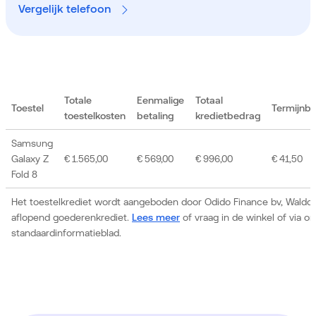
Vergelijk telefoon
Totale
Eenmalige
Totaal
Toestel
Termijnb
toestelkosten
betaling
kredietbedrag
Samsung
Galaxy Z
€ 1.565,00
€ 569,00
€ 996,00
€ 41,50
Fold 8
Het toestelkrediet wordt aangeboden door Odido Finance bv, Waldor
aflopend goederenkrediet.
Lees meer
of vraag in de winkel of via 
standaardinformatieblad.