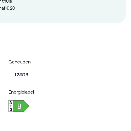
 thuis
naf € 20
Geheugen
128GB
Energielabel