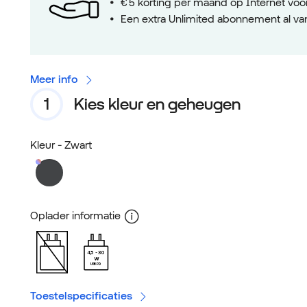
€ 5 korting per maand op Internet voor
Een extra Unlimited abonnement al va
Meer info
Kies kleur en geheugen
Kleur
- Zwart
Oplader informatie
4,5
30
W
USB PD
Toestelspecificaties