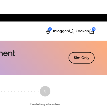
0
Inloggen
Zoeken
ment
Sim Only
Bestelling afronden