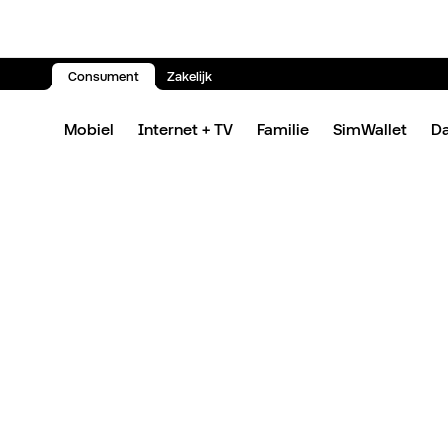
Consument
Zakelijk
Spring naar inhoud
Mobiel
Internet + TV
Familie
SimWallet
D