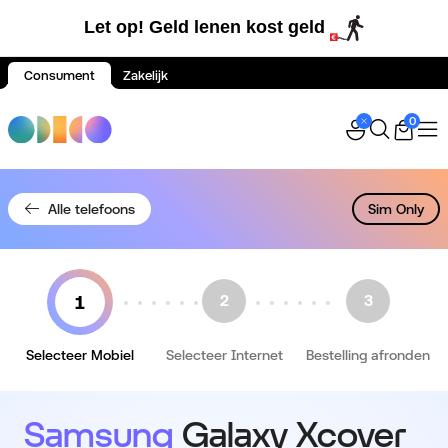
Let op! Geld lenen kost geld
Consument
Zakelijk
Spring naar inhoud
0
Alle telefoons
Sim Only
Selecteer Mobiel
Selecteer Internet
Bestelling afronden
Samsung
Galaxy Xcover