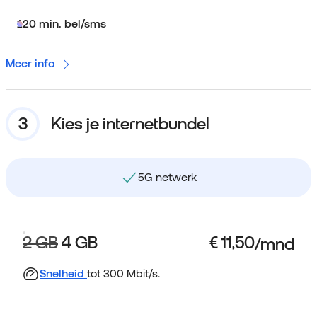
120 min. bel/sms
Meer info
Kies je internetbundel
Gebruik data binnen NL en EU
2 GB
4 GB
Snelheid
tot 300 Mbit/s.