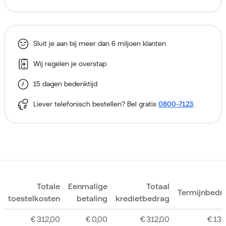
Sluit je aan bij meer dan 6 miljoen klanten
Wij regelen je overstap
15 dagen bedenktijd
Liever telefonisch bestellen? Bel gratis
0800-7123
.
Totale
Eenmalige
Totaal
Termijnbedr
toestelkosten
betaling
kredietbedrag
€
312,00
€
0,00
€
312,00
€
13,