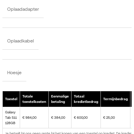
Oplaadadapter
Oplaadkabel
Hoesje
Totale
Eenmalige
Totaal
Toestel
Termijnbedrag
toestelkosten
betaling
kredietbedrag
Galaxy
Tab S11
€ 984,00
€ 384,00
€ 600,00
€ 25,00
128GB
Je betaalt bij ons geen rente bij het kopen van een toestel op krediet. De kredie