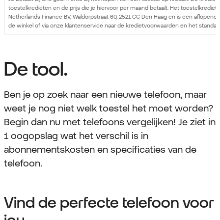
toestelkredieten en de prijs die je hiervoor per maand betaalt. Het toestelkred
Netherlands Finance BV, Waldorpstraat 60, 2521 CC Den Haag en is een aflopend
de winkel of via onze klantenservice naar de kredietvoorwaarden en het standaa
De tool.
Ben je op zoek naar een nieuwe telefoon, maar
weet je nog niet welk toestel het moet worden?
Begin dan nu met telefoons vergelijken! Je ziet in
1 oogopslag wat het verschil is in
abonnementskosten en specificaties van de
telefoon.
Vind de perfecte telefoon voor
jou.