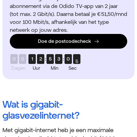
abonnement via de Odido TV-app van 2 jaar
(tot max. 2 Gbit/s). Daarna betaal je € 51,50/mnd
voor 100 Mbit/s, afhankelijk van het type
netwerk op jouw adres.
Doe de postcodecheck
0
0
:
1
2
:
5
3
:
0
4
Dagen
Uur
Min
Sec
Wat is gigabit-
glasvezelinternet?
Met gigabit-internet heb je een maximale