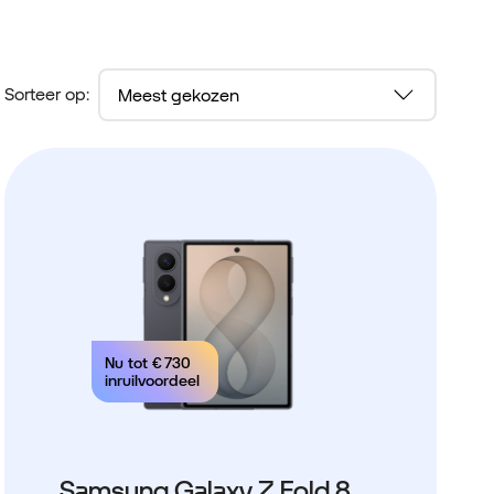
Sorteer op:
Nu tot
€ 730
inruilvoordeel
Samsung Galaxy Z Fold 8