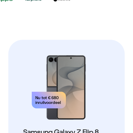
Nu tot
€ 680
inruilvoordeel
Samsung Galaxy Z Flip 8