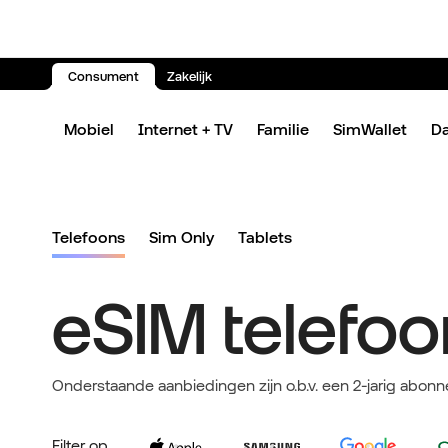
Consument
Zakelijk
Spring naar inhoud
Mobiel
Internet + TV
Familie
SimWallet
D
Telefoons
Sim Only
Tablets
eSIM telefoo
Onderstaande aanbiedingen zijn o.b.v. een 2-jarig abonn
Filter op