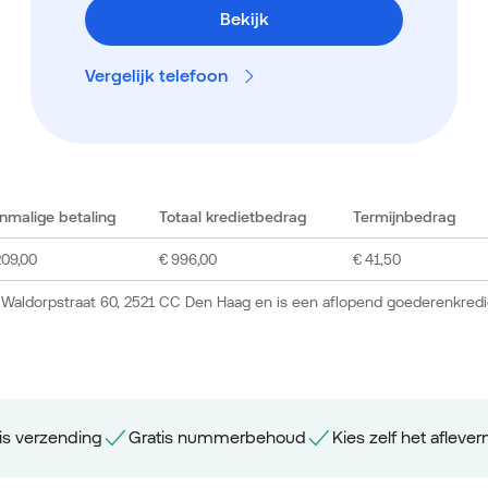
Bekijk
Vergelijk telefoon
nmalige betaling
Totaal kredietbedrag
Termijnbedrag
209,00
€ 996,00
€ 41,50
 Waldorpstraat 60, 2521 CC Den Haag en is een aflopend goederenkredi
is verzending
Gratis nummerbehoud
Kies zelf het aflev