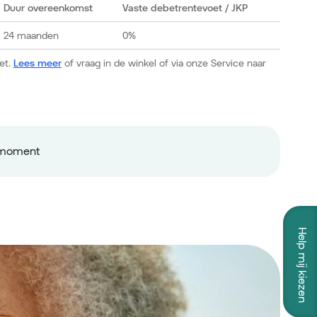
Duur overeenkomst
Vaste debetrentevoet
/ JKP
24 maanden
0%
et.
Lees meer
of vraag in de winkel of via onze Service naar
ermoment
Help mij kiezen