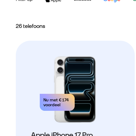
26 telefoons
Nu met
€ 174
voordeel
Apple iPhone 17 Pro