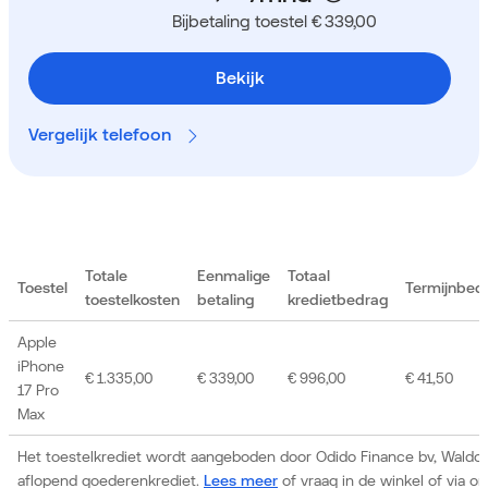
Bijbetaling toestel € 339,00
Bekijk
Vergelijk telefoon
Totale
Eenmalige
Totaal
Toestel
Termijnbed
toestelkosten
betaling
kredietbedrag
Apple
iPhone
€ 1.335,00
€ 339,00
€ 996,00
€ 41,50
17 Pro
Max
Het toestelkrediet wordt aangeboden door Odido Finance bv, Waldor
aflopend goederenkrediet.
Lees meer
of vraag in de winkel of via 