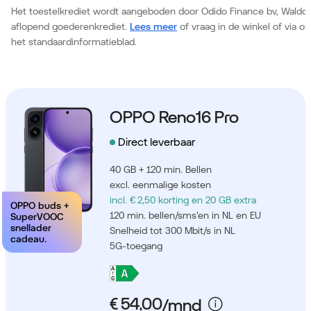
Het toestelkrediet wordt aangeboden door Odido Finance bv, Waldor
aflopend goederenkrediet.
Lees meer
of vraag in de winkel of via 
het standaardinformatieblad.
OPPO Reno16 Pro
Direct leverbaar
40 GB + 120 min. Bellen
excl. eenmalige kosten
incl. € 2,50 korting
en 20 GB extra
OPPO buds +
120 min. bellen/sms'en in NL en EU
SuperVOOC
snellader
Snelheid tot 300 Mbit/s in NL
cadeau.
5G-toegang