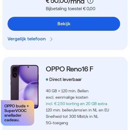
Bijbetaling toestel € 0,00
Bekijk
Vergelijk telefoon
OPPO Reno16 F
Direct leverbaar
40 GB + 120 min. Bellen
excl. eenmalige kosten
incl. € 2,50 korting
en 20 GB extra
OPPO buds +
120 min. bellen/sms'en in NL en EU
SuperVOOC
snellader
Snelheid tot 300 Mbit/s in NL
cadeau.
5G-toegang