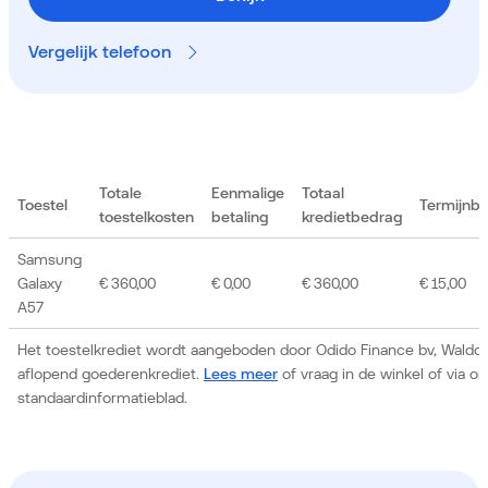
Vergelijk telefoon
Totale
Eenmalige
Totaal
Toestel
Termijnb
toestelkosten
betaling
kredietbedrag
Samsung
Galaxy
€ 360,00
€ 0,00
€ 360,00
€ 15,00
A57
Het toestelkrediet wordt aangeboden door Odido Finance bv, Waldor
aflopend goederenkrediet.
Lees meer
of vraag in de winkel of via 
standaardinformatieblad.