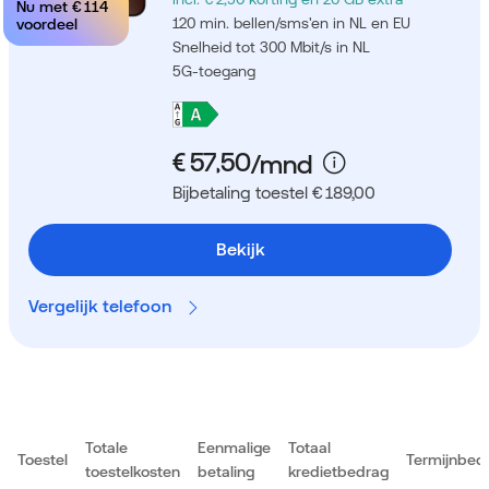
Nu met
€ 114
120 min. bellen/sms'en in NL en EU
voordeel
Snelheid tot 300 Mbit/s in NL
5G-toegang
Bijbetaling toestel € 189,00
Bekijk
Vergelijk telefoon
Totale
Eenmalige
Totaal
Toestel
Termijnbed
toestelkosten
betaling
kredietbedrag