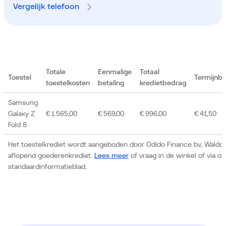
Vergelijk telefoon
Totale
Eenmalige
Totaal
Toestel
Termijnb
toestelkosten
betaling
kredietbedrag
Samsung
Galaxy Z
€ 1.565,00
€ 569,00
€ 996,00
€ 41,50
Fold 8
Het toestelkrediet wordt aangeboden door Odido Finance bv, Waldor
aflopend goederenkrediet.
Lees meer
of vraag in de winkel of via 
standaardinformatieblad.