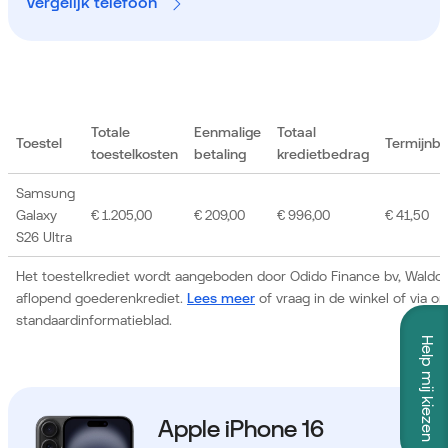
Vergelijk telefoon
Totale
Eenmalige
Totaal
Toestel
Termijnb
toestelkosten
betaling
kredietbedrag
Samsung
Galaxy
€ 1.205,00
€ 209,00
€ 996,00
€ 41,50
S26 Ultra
Het toestelkrediet wordt aangeboden door Odido Finance bv, Waldor
aflopend goederenkrediet.
Lees meer
of vraag in de winkel of via 
standaardinformatieblad.
Help mij kiezen
Apple iPhone 16