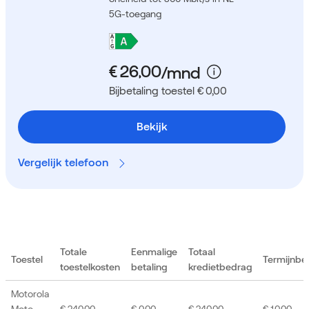
5G-toegang
Bijbetaling toestel € 0,00
Bekijk
Vergelijk telefoon
Totale
Eenmalige
Totaal
Toestel
Termijnbe
toestelkosten
betaling
kredietbedrag
Motorola
Moto
€ 240,00
€ 0,00
€ 240,00
€ 10,00