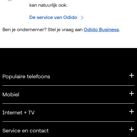
kan natuurlijk ook.
De service van Odido
Ben je ondernemer? Stel je vraag aan
Odido Business
.
Populaire telefoons
iPhone
Mobiel
iPhone 17
Mobiel abonnement
Internet + TV
Apple iPhone 17 Pro
Sim Only
iPhone 17 Pro Max
Internet
Service en contact
Unlimited
Samsung
Internet + TV