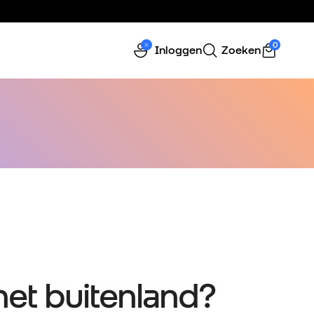
0
Inloggen
Zoeken
 het buitenland?