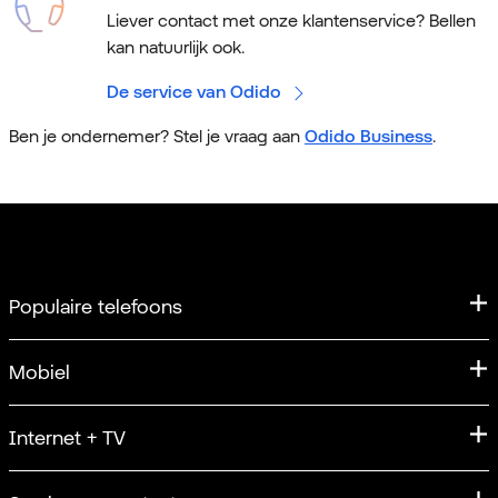
Liever contact met onze klantenservice? Bellen
kan natuurlijk ook.
De service van Odido
Ben je ondernemer? Stel je vraag aan
Odido Business
.
Populaire telefoons
iPhone
Mobiel
iPhone 17
Mobiel abonnement
Internet + TV
Apple iPhone 17 Pro
Sim Only
iPhone 17 Pro Max
Internet