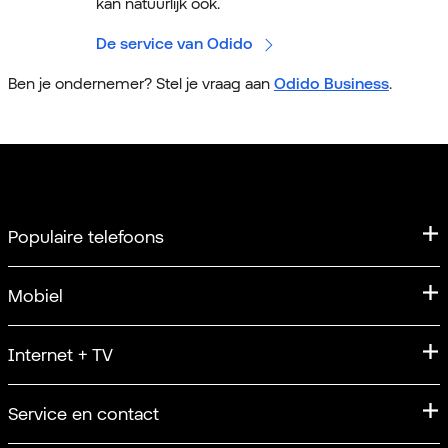
kan natuurlijk ook.
De service van Odido
Ben je ondernemer? Stel je vraag aan
Odido Business
.
Populaire telefoons
iPhone
Mobiel
iPhone 17
Mobiel abonnement
Internet + TV
Apple iPhone 17 Pro
Sim Only
iPhone 17 Pro Max
Internet
Service en contact
Unlimited
Samsung
Internet + TV