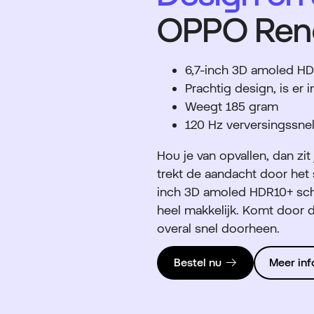
OPPO Ren
6,7-inch 3D amoled H
Prachtig design, is er in
Weegt 185 gram
120 Hz verversingssne
Hou je van opvallen, dan z
trekt de aandacht door het st
inch 3D amoled HDR10+ sch
heel makkelijk. Komt door d
overal snel doorheen.
Bestel nu
Meer inf