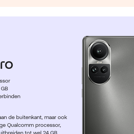
ro
ssor
4 GB
erbinden
aan de buitenkant, maar ook
tige Qualcomm processor,
itbreiden tot wel 24 GB,