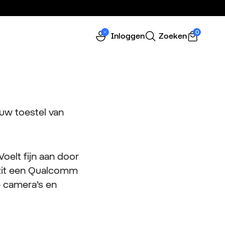
0
Inloggen
Zoeken
euw toestel van
oelt fijn aan door
 zit een Qualcomm
 camera’s en