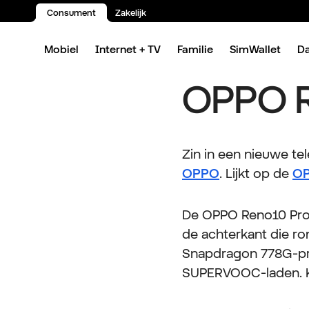
Consument
Zakelijk
Spring naar inhoud
Mobiel
Internet + TV
Familie
SimWallet
D
OPPO R
Zin in een nieuwe te
OPPO
. Lijkt op de
OP
De OPPO Reno10 Pro i
de achterkant die r
Snapdragon 778G-pro
SUPERVOOC-laden. Ka